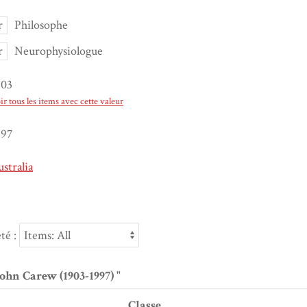
r
Philosophe
r
Neurophysiologue
903
ir tous les items avec cette valeur
997
stralia
été :
John Carew (1903-1997) "
Classe