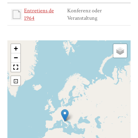
Entretiens de
Konferenz oder
1964
Veranstaltung
+
−
⊡